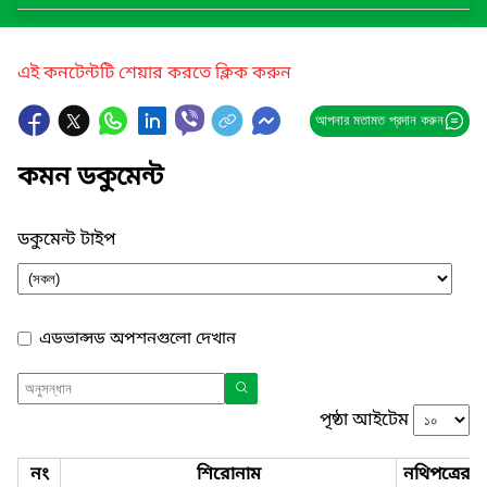
এই কনটেন্টটি শেয়ার করতে ক্লিক করুন
আপনার মতামত প্রদান করুন
কমন ডকুমেন্ট
ডকুমেন্ট টাইপ
এডভান্সড অপশনগুলো দেখান
পৃষ্ঠা আইটেম
নং
শিরোনাম
নথিপত্রের 