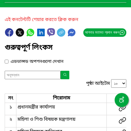
এই কনটেন্টটি শেয়ার করতে ক্লিক করুন
আপনার মতামত প্রদান করুন
গুরুত্বপূর্ণ লিংকস
এডভান্সড অপশনগুলো দেখান
পৃষ্ঠা আইটেম
নং
শিরোনাম
লিংক
১
প্রধানমন্ত্রীর কার্যালয়
২
মহিলা ও শিশু বিষয়ক মন্ত্রণালয়