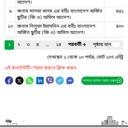
আদেশ।
৯
জনাব সালমা খানম এর ‍বর্হিঃ বাংলাদেশ অর্জিত
৪৫১
ছুটির (জি ও) অফিস আদেশ।
১০
জনাব নিলুফা ইয়াসনিন এর ‍বর্হিঃ বাংলাদেশ
৪০০
অর্জিত ছুটির (জি ও) অফিস আদেশ।
১
২
৩
৪
...
১৪
পরবর্তী
🡲
পৃষ্ঠায় যান
দেখছেন ১ থেকে ১০ পর্যন্ত, মোট ১৩৭ এন্ট্রি
এই কনটেন্টটি শেয়ার করতে ক্লিক করুন
আপনার মতামত প্রদান করুন