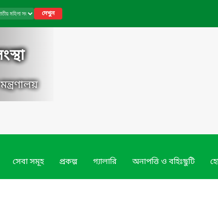
দেখুন
স্থা
ন্ত্রণালয়
সেবা সমূহ
প্রকল্প
গ্যালারি
অনাপত্তি ও বহিঃছুটি
হো