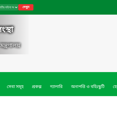
দেখুন
স্থা
ন্ত্রণালয়
সেবা সমূহ
প্রকল্প
গ্যালারি
অনাপত্তি ও বহিঃছুটি
হো