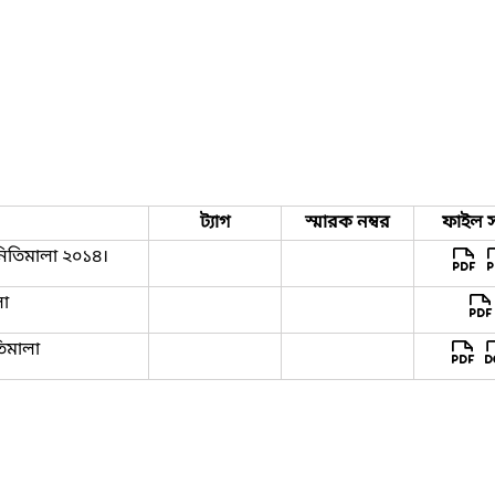
ট্যাগ
স্মারক নম্বর
ফাইল স
 নিতিমালা ২০১৪।
লা
িমালা