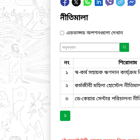
নীতিমালা
এডভান্সড অপশনগুলো দেখান
নং
শিরোনাম
১
স্ব-কর্ম সহায়ক ঋণদান কার্য্ক্রম
২
কর্মজীবী মহিলা হোস্টেল নীতিমা
৩
ডে-কেয়ার সেন্টার পরিচালনা নীত
১