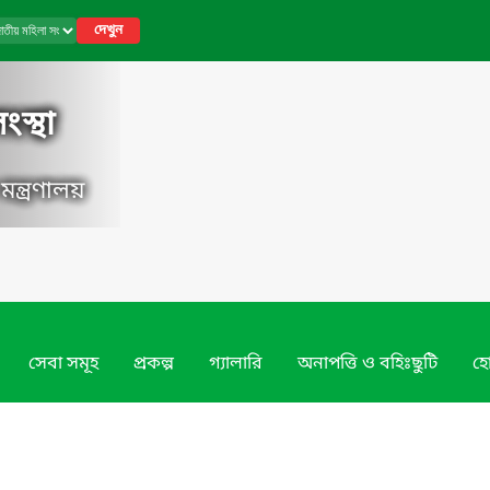
দেখুন
স্থা
ন্ত্রণালয়
সেবা সমূহ
প্রকল্প
গ্যালারি
অনাপত্তি ও বহিঃছুটি
হো